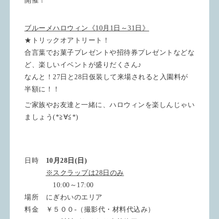
開催！
ブルーメハロウィン《10月1日～31日》
★トリックオアトリート！
合言葉でお菓子プレゼントや招待券プレゼントなどな
ど、楽しいイベントが盛りだくさん♪
なんと！27日と28日仮装して来場されると入園料が
半額に！！
ご家族やお友達と一緒に、ハロウィンを楽しんじゃい
ましょう(*≧∀≦*)
日時
10月28日(日)
※スクラップは28日のみ
10:00～17:00
場所 にぎわいのエリア
料金 ￥５００-（撮影代・材料代込み）